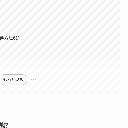
善方法6選
もっと見る
態?