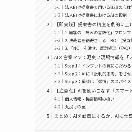
法人向け提案書で用いるB2Bの心理
法人向け提案書におけるAIの役割
【即実践】提案書の精度を劇的に上
1. 顧客の「痛みの言語化」プロンプ
2. 決裁者を納得させる「ROI（投
3. 「NO」を潰す、反論処理（FA
AI×営業マン：泥臭い現場情報を「
Step 1：インプットの質にこだわる
Step 2：AIに「批判的思考」をさ
Step 3：最後は「感情」のスパイ
【注意点】AIを使いこなす「スマー
個人情報・機密情報の扱い
丸投げの罠
まとめ：AIを武器にするか、AIに仕