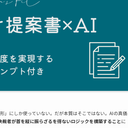
章の整形」にしか使っていない。だが本質はそこではない。AIの真価
決裁者が首を縦に振らざるを得ないロジックを構築すること
に