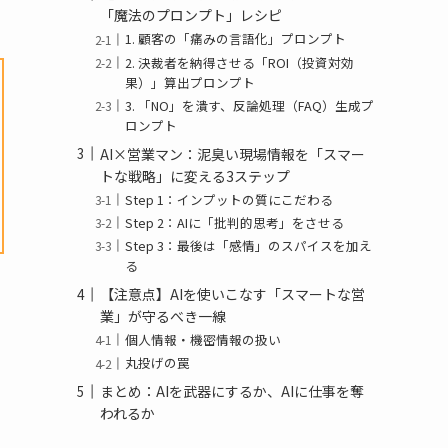
「魔法のプロンプト」レシピ
1. 顧客の「痛みの言語化」プロンプト
2. 決裁者を納得させる「ROI（投資対効
果）」算出プロンプト
3. 「NO」を潰す、反論処理（FAQ）生成プ
ロンプト
AI×営業マン：泥臭い現場情報を「スマー
トな戦略」に変える3ステップ
Step 1：インプットの質にこだわる
Step 2：AIに「批判的思考」をさせる
Step 3：最後は「感情」のスパイスを加え
る
【注意点】AIを使いこなす「スマートな営
業」が守るべき一線
個人情報・機密情報の扱い
丸投げの罠
まとめ：AIを武器にするか、AIに仕事を奪
われるか