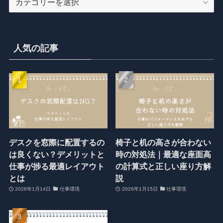
テ
ゴ
リ
ー
人気の記事
デスクを窓際に配置するの
椅子と机の高さが合わない
は良くない？デメリットと
時の対処法｜最適な座面高
仕事が捗る最適レイアウト
の計算式と正しい座り方解
とは
説
2026年1月14日
仕事環境
2026年1月15日
仕事環境